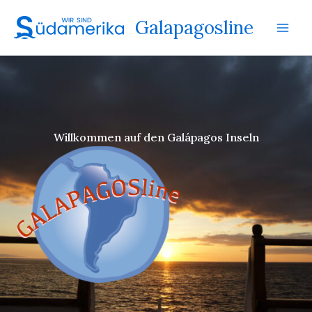
Zum
Galapagosline
Inhalt
springen
Willkommen auf den Galápagos Inseln