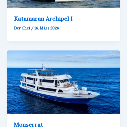
Katamaran Archipel I
Der Chef
/
16. März 2026
Monserrat